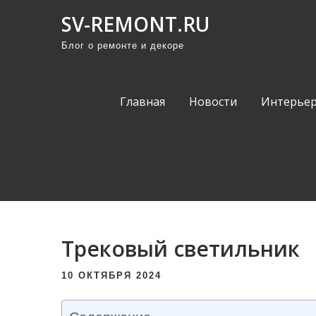
П
SV-REMONT.RU
р
Блог о ремонте и декоре
о
м
о
Главная
Новости
Интерьер
т
а
т
ь
к
с
о
Трековый светильник
д
е
10 ОКТЯБРЯ 2024
р
ж