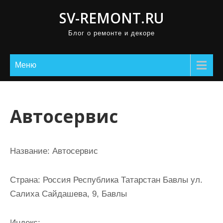
П
SV-REMONT.RU
р
Блог о ремонте и декоре
о
м
о
Меню
т
а
т
Автосервис
ь
к
с
Название:
Автосервис
о
д
Страна:
Россия Республика Татарстан Бавлы ул.
е
Салиха Сайдашева, 9, Бавлы
р
ж
Индекс: