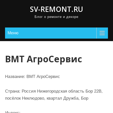
П
SV-REMONT.RU
р
Блог о ремонте и декоре
о
м
о
Меню
т
а
т
ВМТ АгроСервис
ь
к
с
Название:
ВМТ АгроСервис
о
д
Страна:
Россия Нижегородская область Бор 22В,
е
посёлок Неклюдово, квартал Дружба, Бор
р
ж
Индекс: