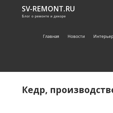
П
SV-REMONT.RU
р
Блог о ремонте и декоре
о
м
о
Главная
Новости
Интерьер
т
а
т
ь
к
с
о
Кедр, производст
д
е
р
ж