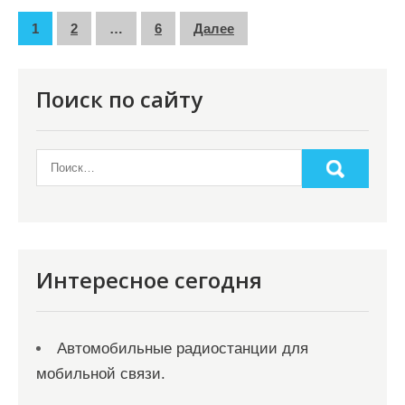
П
1
2
…
6
Далее
а
г
Поиск по сайту
и
н
а
ц
и
я
Интересное сегодня
з
а
Автомобильные радиостанции для
п
мобильной связи.
и