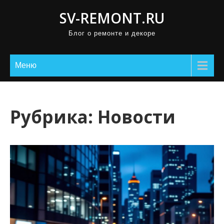
П
SV-REMONT.RU
р
Блог о ремонте и декоре
о
м
о
Меню
т
а
т
Рубрика:
Новости
ь
к
с
о
д
е
р
ж