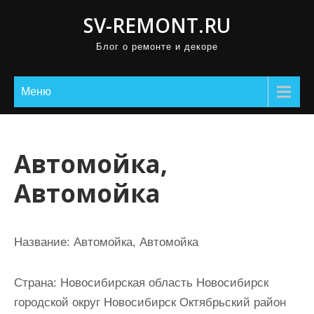
П
SV-REMONT.RU
р
Блог о ремонте и декоре
о
м
о
Меню
т
а
т
Автомойка,
ь
Автомойка
к
с
о
Название:
Автомойка, Автомойка
д
е
Страна:
Новосибирская область Новосибирск
р
городской округ Новосибирск Октябрьский район
ж