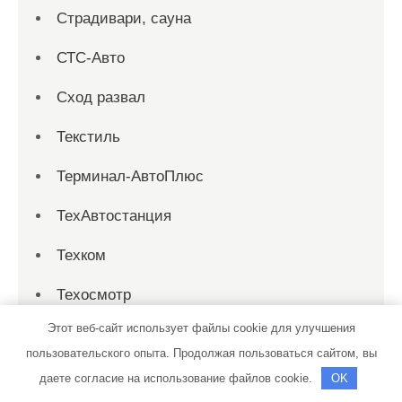
Страдивари, сауна
СТС-Авто
Сход развал
Текстиль
Терминал-АвтоПлюс
ТехАвтостанция
Техком
Техосмотр
Этот веб-сайт использует файлы cookie для улучшения
Тихая заводь, сауна
пользовательского опыта. Продолжая пользоваться сайтом, вы
Тортила, банно-оздоровительный
даете согласие на использование файлов cookie.
OK
комплекс