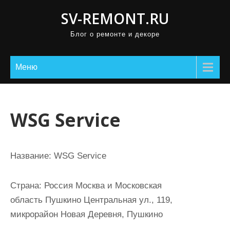
П
SV-REMONT.RU
р
Блог о ремонте и декоре
о
м
о
Меню
т
а
т
WSG Service
ь
к
с
Название:
WSG Service
о
д
Страна:
Россия Москва и Московская
е
область Пушкино Центральная ул., 119,
р
микрорайон Новая Деревня, Пушкино
ж