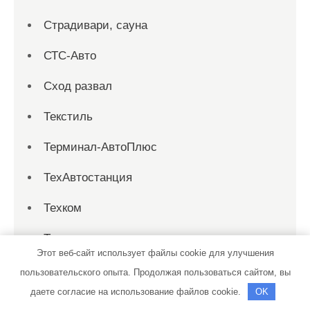
Страдивари, сауна
СТС-Авто
Сход развал
Текстиль
Терминал-АвтоПлюс
ТехАвтостанция
Техком
Техосмотр
Этот веб-сайт использует файлы cookie для улучшения
Тихая заводь, сауна
пользовательского опыта. Продолжая пользоваться сайтом, вы
даете согласие на использование файлов cookie.
OK
Тортила, банно-оздоровительный