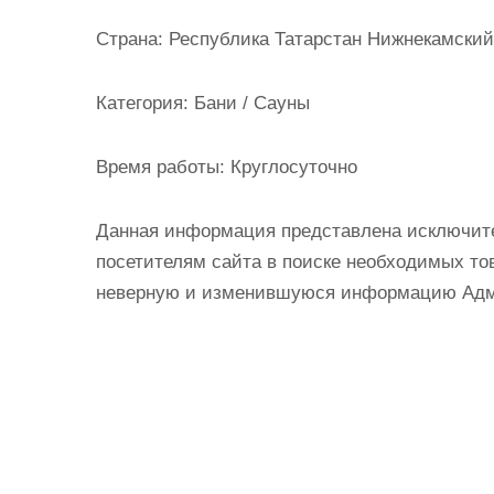
и
Страна:
Республика Татарстан Нижнекамский
м
о
Категория:
Бани / Сауны
м
у
Время работы:
Круглосуточно
Данная информация представлена исключит
посетителям сайта в поиске необходимых тов
неверную и изменившуюся информацию Админ