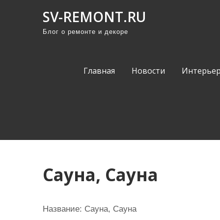
П
SV-REMONT.RU
р
Блог о ремонте и декоре
о
м
о
Главная
Новости
Интерьер
т
а
т
ь
к
с
о
Сауна, Сауна
д
е
р
Название:
Сауна, Сауна
ж