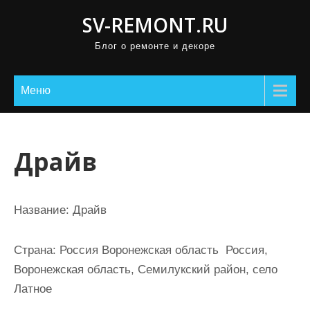
П
SV-REMONT.RU
р
Блог о ремонте и декоре
о
м
о
Меню
т
а
т
Драйв
ь
к
с
Название:
Драйв
о
д
Страна:
Россия Воронежская область Россия,
е
Воронежская область, Семилукский район, село
р
Латное
ж