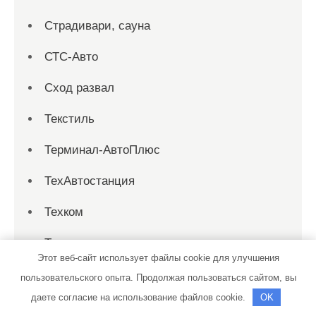
Страдивари, сауна
СТС-Авто
Сход развал
Текстиль
Терминал-АвтоПлюс
ТехАвтостанция
Техком
Техосмотр
Этот веб-сайт использует файлы cookie для улучшения
Тихая заводь, сауна
пользовательского опыта. Продолжая пользоваться сайтом, вы
даете согласие на использование файлов cookie.
OK
Тортила, банно-оздоровительный