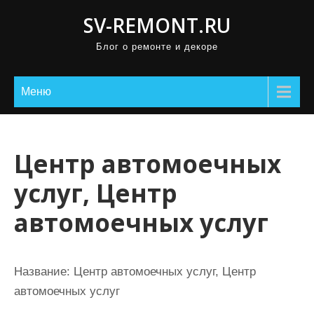
П
SV-REMONT.RU
р
Блог о ремонте и декоре
о
м
о
Меню
т
а
т
Центр автомоечных
ь
услуг, Центр
к
с
автомоечных услуг
о
д
е
Название:
Центр автомоечных услуг, Центр
р
автомоечных услуг
ж