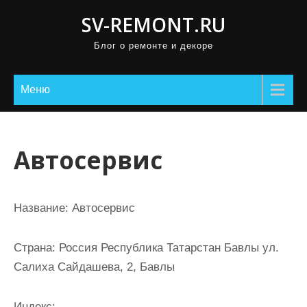
П
SV-REMONT.RU
р
Блог о ремонте и декоре
о
м
о
Меню
т
а
т
Автосервис
ь
к
с
Название:
Автосервис
о
д
Страна:
Россия Республика Татарстан Бавлы ул.
е
Салиха Сайдашева, 2, Бавлы
р
ж
Индекс: