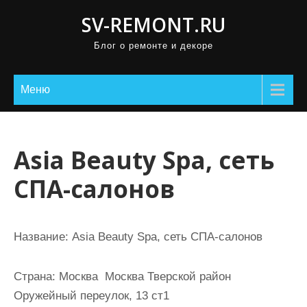
П
SV-REMONT.RU
р
Блог о ремонте и декоре
о
м
о
Меню
т
а
т
Asia Beauty Spa, сеть
ь
СПА-салонов
к
с
о
Название:
Asia Beauty Spa, сеть СПА-салонов
д
е
Страна:
Москва Москва Тверской район
р
Оружейный переулок, 13 ст1
ж