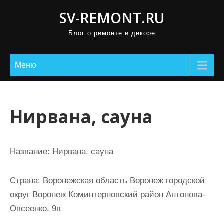
П
SV-REMONT.RU
р
Блог о ремонте и декоре
о
м
о
Меню
т
а
т
Нирвана, сауна
ь
к
с
Название:
Нирвана, сауна
о
д
Страна:
Воронежская область Воронеж городской
е
округ Воронеж Коминтерновский район Антонова-
р
Овсеенко, 9в
ж