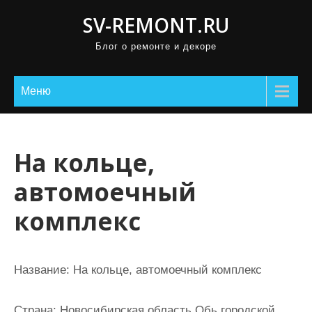
П
SV-REMONT.RU
р
Блог о ремонте и декоре
о
м
о
Меню
т
а
т
На кольце,
ь
автомоечный
к
с
комплекс
о
д
е
Название:
На кольце, автомоечный комплекс
р
ж
Страна:
Новосибирская область Обь городской