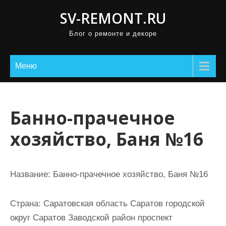
П
SV-REMONT.RU
р
Блог о ремонте и декоре
о
м
о
Меню
т
а
т
Банно-прачечное
ь
хозяйство, Баня №16
к
с
о
Название:
Банно-прачечное хозяйство, Баня №16
д
е
Страна:
Саратовская область Саратов городской
р
округ Саратов Заводской район проспект
ж