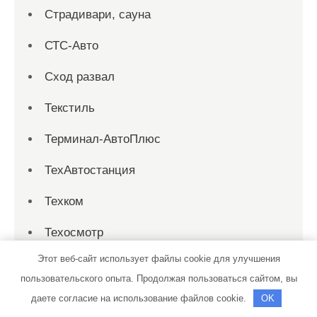
Страдивари, сауна
СТС-Авто
Сход развал
Текстиль
Терминал-АвтоПлюс
ТехАвтостанция
Техком
Техосмотр
Этот веб-сайт использует файлы cookie для улучшения
Тихая заводь, сауна
пользовательского опыта. Продолжая пользоваться сайтом, вы
Тортила, банно-оздоровительный
даете согласие на использование файлов cookie.
OK
комплекс