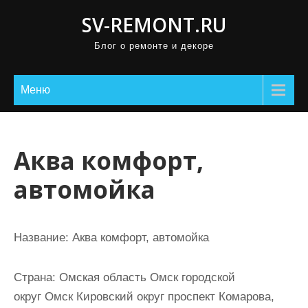
П
SV-REMONT.RU
р
Блог о ремонте и декоре
о
м
о
Меню
т
а
т
Аква комфорт,
ь
автомойка
к
с
о
Название:
Аква комфорт, автомойка
д
е
Страна:
Омская область Омск городской
р
округ Омск Кировский округ проспект Комарова,
ж