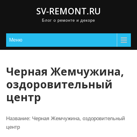
П
SV-REMONT.RU
р
Блог о ремонте и декоре
о
м
о
Меню
т
а
т
Черная Жемчужина,
ь
оздоровительный
к
с
центр
о
д
е
Название:
Черная Жемчужина, оздоровительный
р
центр
ж