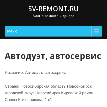
П
SV-REMONT.RU
р
Блог о ремонте и декоре
о
м
о
Меню
т
а
т
Автодуэт, автосервис
ь
к
с
Название:
Автодуэт, автосервис
о
д
Страна:
Новосибирская область Новосибирск
е
городской округ Новосибирск Кировский район
р
Саввы Кожевникова, 1 к1
ж