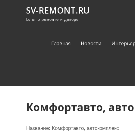
П
SV-REMONT.RU
р
Блог о ремонте и декоре
о
м
о
Главная
Новости
Интерьер
т
а
т
ь
к
с
о
Комфортавто, авт
д
е
р
Название:
Комфортавто, автокомплекс
ж