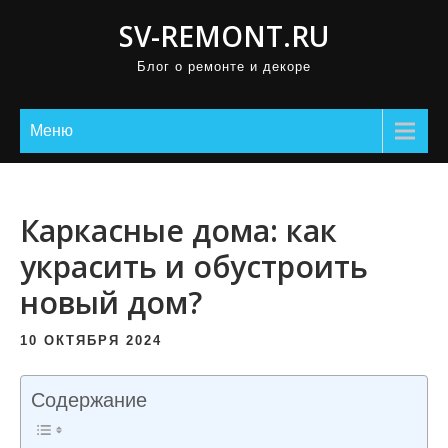
П
SV-REMONT.RU
р
Блог о ремонте и декоре
о
м
о
Меню
т
а
т
Каркасные дома: как
ь
украсить и обустроить
к
новый дом?
с
о
10 ОКТЯБРЯ 2024
д
е
Содержание
р
ж