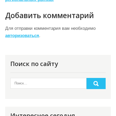
в
и
Добавить комментарий
г
а
Для отправки комментария вам необходимо
ц
авторизоваться
.
и
я
п
Поиск по сайту
о
з
а
п
и
с
Интересное сегодня