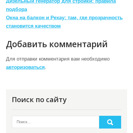
Н
Дизельный генератор для стройки: правила
а
подбора
Окна на балкон и Рехау: там, где прозрачность
в
становится качеством
и
г
Добавить комментарий
а
ц
Для отправки комментария вам необходимо
авторизоваться
.
и
я
п
о
Поиск по сайту
з
а
п