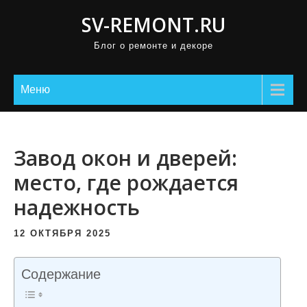
П
SV-REMONT.RU
р
Блог о ремонте и декоре
о
м
о
Меню
т
а
т
Завод окон и дверей:
ь
место, где рождается
к
надежность
с
о
12 ОКТЯБРЯ 2025
д
е
Содержание
р
ж