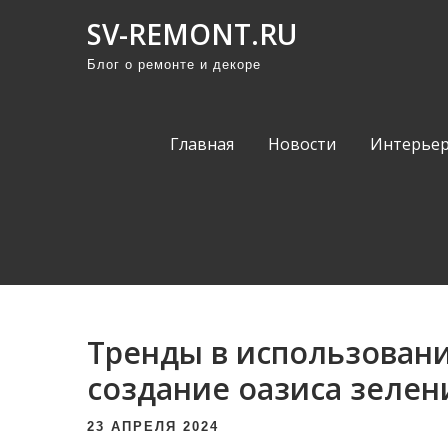
П
SV-REMONT.RU
р
Блог о ремонте и декоре
о
м
о
Главная
Новости
Интерьер
т
а
т
ь
к
с
о
Тренды в использовани
д
е
создание оазиса зелен
р
23 АПРЕЛЯ 2024
ж