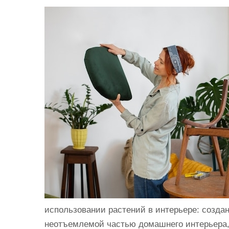
и
м
о
м
у
использовании растений в интерьере: создан
неотъемлемой частью домашнего интерьера,