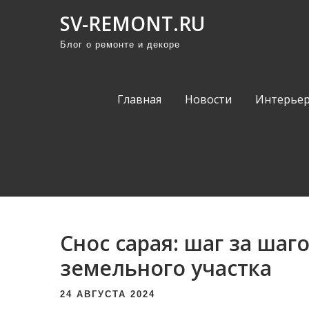
П
SV-REMONT.RU
р
Блог о ремонте и декоре
о
м
о
Главная
Новости
Интерьер
т
а
т
ь
к
с
о
Снос сарая: шаг за шаг
д
е
земельного участка
р
24 АВГУСТА 2024
ж