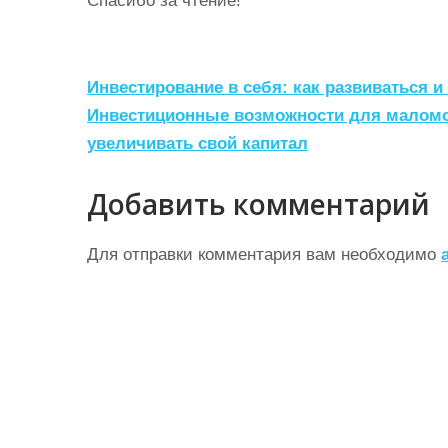
Спасибо за чтение!
Н
Инвестирование в себя: как развиваться и
а
Инвестиционные возможности для маломощ
увеличивать свой капитал
в
и
Добавить комментарий
г
а
Для отправки комментария вам необходимо
ц
и
я
п
о