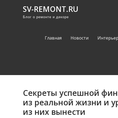
П
SV-REMONT.RU
р
Блог о ремонте и декоре
о
м
о
Главная
Новости
Интерьер
т
а
т
ь
к
с
о
Секреты успешной фин
д
е
из реальной жизни и 
р
из них вынести
ж