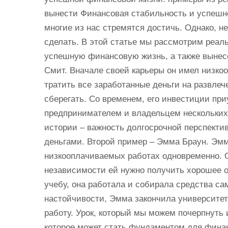
вынести Финансовая стабильность и успешно
многие из нас стремятся достичь. Однако, не
сделать. В этой статье мы рассмотрим реал
успешную финансовую жизнь, а также вынес
Смит. Вначале своей карьеры он имел низкоо
тратить все заработанные деньги на развлеч
сберегать. Со временем, его инвестиции пр
предпринимателем и владельцем нескольких 
истории – важность долгосрочной перспект
деньгами. Второй пример – Эмма Браун. Эмм
низкооплачиваемых работах одновременно. 
независимости ей нужно получить хорошее о
учебу, она работала и собирала средства са
настойчивости, Эмма закончила университет
работу. Урок, который мы можем почерпнуть
которое может стать фундаментом для финан