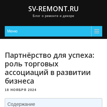
П
SV-REMONT.RU
р
Блог о ремонте и декоре
о
м
о
Меню
т
а
т
Партнёрство для успеха:
ь
роль торговых
к
ассоциаций в развитии
с
о
бизнеса
д
е
18 НОЯБРЯ 2024
р
ж
Содержание