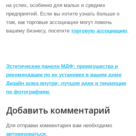
на успех, особенно для малых и средних
предприятий. Если вы хотите узнать больше о
том, как торговые ассоциации могут помочь
вашему бизнесу, посетите
торговую ассоциацию
.
Н
Эстетические панели МДФ: преимущества и
а
рекомендации по их установке в вашем доме
Дизайн дома внутри: лучшие идеи и тенденции
в
по фотографиям.
и
г
Добавить комментарий
а
ц
Для отправки комментария вам необходимо
авторизоваться
.