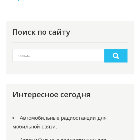
и
я
п
о
Поиск по сайту
з
а
п
и
с
я
Интересное сегодня
м
Автомобильные радиостанции для
мобильной связи.