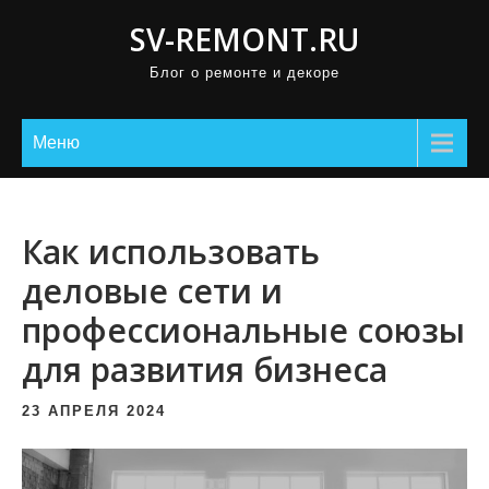
П
SV-REMONT.RU
р
Блог о ремонте и декоре
о
м
о
Меню
т
а
т
Как использовать
ь
деловые сети и
к
профессиональные союзы
с
о
для развития бизнеса
д
е
23 АПРЕЛЯ 2024
р
ж