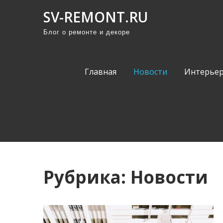
П
SV-REMONT.RU
р
Блог о ремонте и декоре
о
м
о
Главная
Новости
Интерьер
т
а
т
ь
к
с
о
Рубрика:
Новости
д
е
р
ж