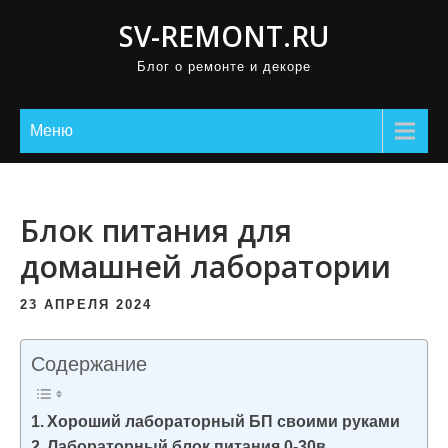
П
SV-REMONT.RU
р
Блог о ремонте и декоре
о
м
о
Меню
т
а
т
Блок питания для
ь
домашней лаборатории
к
с
23 АПРЕЛЯ 2024
о
д
Содержание
е
р
Хороший лабораторный БП своими руками
ж
Лабораторный блок питания 0-30в