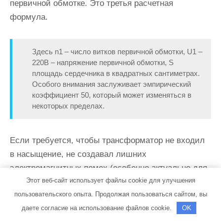
первичной обмотке. Это третья расчетная
формула.
Здесь n1 – число витков первичной обмотки, U1 –
220В – напряжение первичной обмотки, S
площадь сердечника в квадратных сантиметрах.
Особого внимания заслуживает эмпирический
коэффициент 50, который может изменяться в
некоторых пределах.
Если требуется, чтобы трансформатор не входил
в насыщение, не создавал лишних
электромагнитных помех (особенно актуально для
Этот веб-сайт использует файлы cookie для улучшения
звуковоспроизводящей аппаратуры), этот
пользовательского опыта. Продолжая пользоваться сайтом, вы
коэффициент можно увеличить до 60. В этом
даете согласие на использование файлов cookie.
OK
случае количество витков в обмотках увеличится,