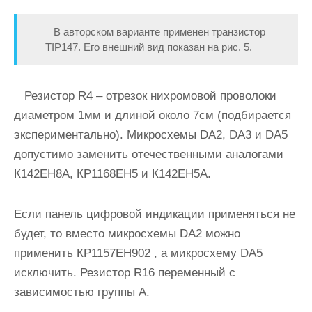
В авторском варианте применен транзистор
TIP147. Его внешний вид показан на рис. 5.
Резистор R4 – отрезок нихромовой проволоки
диаметром 1мм и длиной около 7см (подбирается
экспериментально). Микросхемы DA2, DA3 и DA5
допустимо заменить отечественными аналогами
К142ЕН8А, КР1168ЕН5 и К142ЕН5А.
Если панель цифровой индикации применяться не
будет, то вместо микросхемы DA2 можно
применить КР1157ЕН902 , а микросхему DA5
исключить. Резистор R16 переменный с
зависимостью группы А.