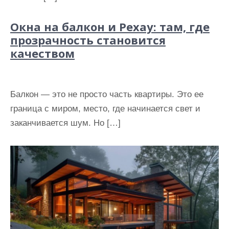
и
м
Окна на балкон и Рехау: там, где
о
прозрачность становится
м
качеством
у
Балкон — это не просто часть квартиры. Это ее
граница с миром, место, где начинается свет и
заканчивается шум. Но […]