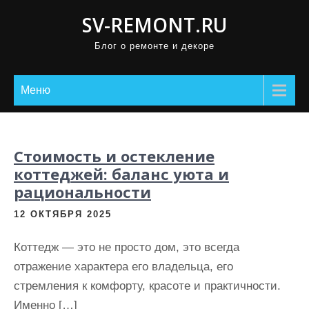
П
SV-REMONT.RU
р
Блог о ремонте и декоре
о
м
о
Меню
т
а
т
Стоимость и остекление
ь
коттеджей: баланс уюта и
к
рациональности
с
12 ОКТЯБРЯ 2025
о
д
Коттедж — это не просто дом, это всегда
е
отражение характера его владельца, его
р
стремления к комфорту, красоте и практичности.
ж
Именно […]